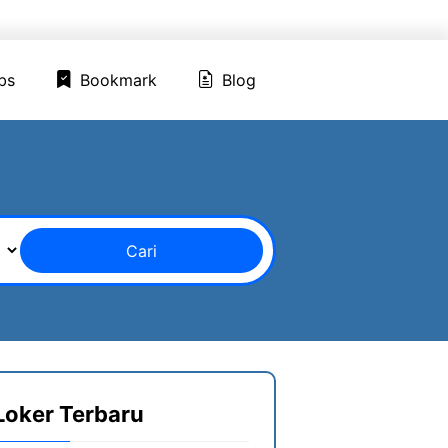
ed Jobs
Bookmark
Blog
bs
Bookmark
Blog
Cari
Loker Terbaru