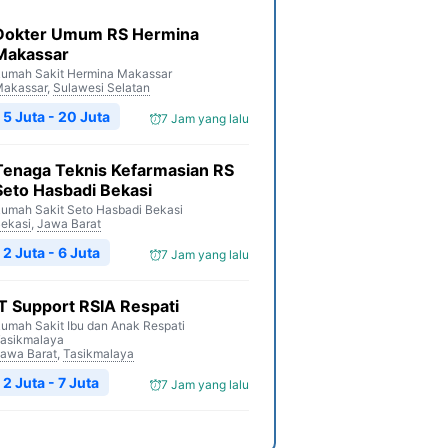
Dokter Umum RS Hermina
Makassar
umah Sakit Hermina Makassar
akassar
,
Sulawesi Selatan
5 Juta - 20 Juta
7 Jam yang lalu
Tenaga Teknis Kefarmasian RS
Seto Hasbadi Bekasi
umah Sakit Seto Hasbadi Bekasi
ekasi
,
Jawa Barat
2 Juta - 6 Juta
7 Jam yang lalu
IT Support RSIA Respati
umah Sakit Ibu dan Anak Respati
asikmalaya
awa Barat
,
Tasikmalaya
2 Juta - 7 Juta
7 Jam yang lalu