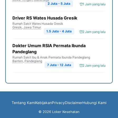
2 Juta - 5 Juta
1 Jam yang lalu
Driver RS Wates Husada Gresik
Rumah Sakit Wates Husada Gresik
Gresik
,
Jawa Timur
1.5 Juta - 4 Juta
2 Jam yang lalu
Dokter Umum RSIA Permata Ibunda
Pandeglang
Rumah Sakit Ibu & Anak Permata Ibunda Pandeglang
Banten
,
Pandeglang
7 Juta - 12 Juta
2 Jam yang lalu
Tentang Kami
Kebijakan
Privacy
Disclaimer
Hubungi Kami
© 2026 Loker Kesehatan