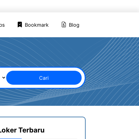
ed Jobs
Bookmark
Blog
bs
Bookmark
Blog
Cari
Loker Terbaru