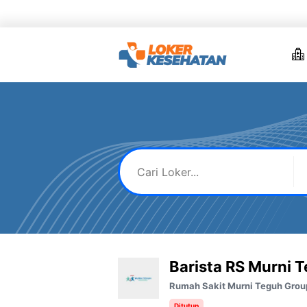
Skip
to
content
Barista RS Murni T
Rumah Sakit Murni Teguh Grou
Ditutup