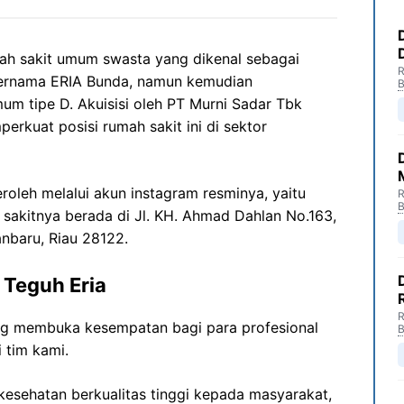
ah sakit umum swasta yang dikenal sebagai
R
bernama ERIA Bunda, namun kemudian
B
m tipe D. Akuisisi oleh PT Murni Sadar Tbk
rkuat posisi rumah sakit ini di sektor
eroleh melalui akun instagram resminya, yaitu
R
B
 sakitnya berada di Jl. KH. Ahmad Dahlan No.163,
anbaru, Riau 28122.
 Teguh Eria
R
ng membuka kesempatan bagi para profesional
B
 tim kami.
esehatan berkualitas tinggi kepada masyarakat,