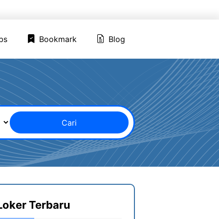
ed Jobs
Bookmark
Blog
bs
Bookmark
Blog
Cari
Loker Terbaru