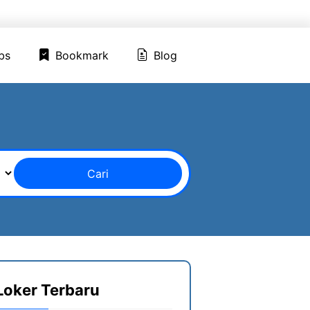
ed Jobs
Bookmark
Blog
bs
Bookmark
Blog
Cari
Loker Terbaru