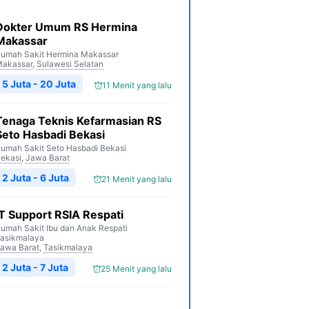
Dokter Umum RS Hermina
Makassar
umah Sakit Hermina Makassar
akassar
,
Sulawesi Selatan
5 Juta - 20 Juta
11 Menit yang lalu
Tenaga Teknis Kefarmasian RS
Seto Hasbadi Bekasi
umah Sakit Seto Hasbadi Bekasi
ekasi
,
Jawa Barat
2 Juta - 6 Juta
21 Menit yang lalu
IT Support RSIA Respati
umah Sakit Ibu dan Anak Respati
asikmalaya
awa Barat
,
Tasikmalaya
2 Juta - 7 Juta
25 Menit yang lalu