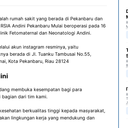
alah rumah sakit yang berada di Pekanbaru dan
R
 RSIA Andini Pekanbaru Mulai beroperasi pada 16
M
inik Fetomaternal dan Neonatologi Andini.
elalui akun instagram resminya, yaitu
tnya berada di Jl. Tuanku Tambusai No.55,
ai, Kota Pekanbaru, Riau 28124
R
B
ini
sedang membuka kesempatan bagi para
R
 bagian dari tim kami.
T
J
esehatan berkualitas tinggi kepada masyarakat,
akan lingkungan kerja yang mendukung dan