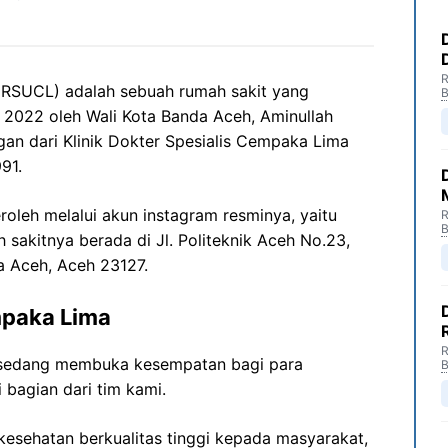
R
SUCL) adalah sebuah rumah sakit yang
B
i 2022 oleh Wali Kota Banda Aceh, Aminullah
 dari Klinik Dokter Spesialis Cempaka Lima
91.
oleh melalui akun instagram resminya, yaitu
R
B
 sakitnya berada di Jl. Politeknik Aceh No.23,
a Aceh, Aceh 23127.
paka Lima
R
sedang membuka kesempatan bagi para
B
 bagian dari tim kami.
esehatan berkualitas tinggi kepada masyarakat,