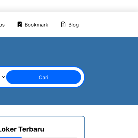
ed Jobs
Bookmark
Blog
bs
Bookmark
Blog
Cari
Loker Terbaru