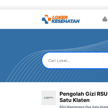
Skip
to
content
Pengolah Gizi RS
Satu Klaten
RSU Diponegoro Dua Satu Klat