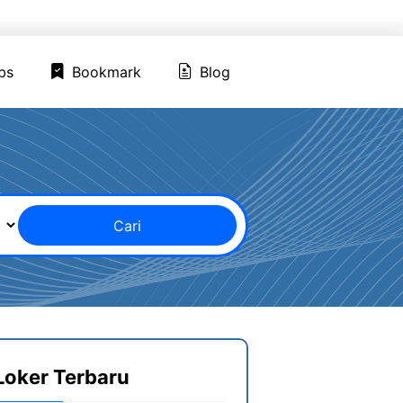
ed Jobs
Bookmark
Blog
bs
Bookmark
Blog
Cari
Loker Terbaru