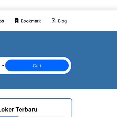
ed Jobs
Bookmark
Blog
bs
Bookmark
Blog
Cari
Loker Terbaru