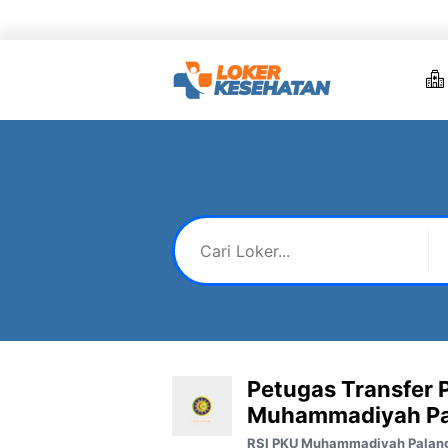
Skip
to
content
Petugas Transfer 
Muhammadiyah Pa
RSI PKU Muhammadiyah Palan