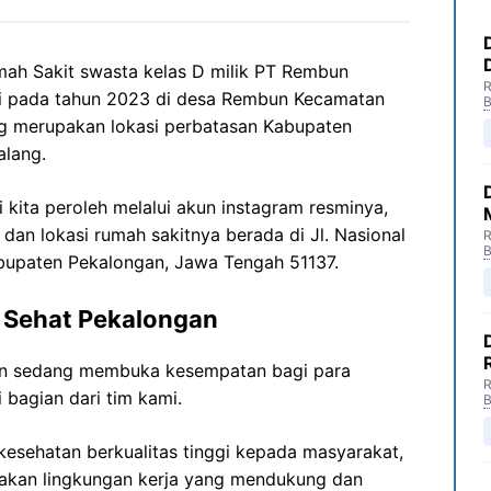
mah Sakit swasta kelas D milik PT Rembun
R
ri pada tahun 2023 di desa Rembun Kecamatan
B
g merupakan lokasi perbatasan Kabupaten
lang.
 kita peroleh melalui akun instagram resminya,
,
dan lokasi rumah sakitnya berada di Jl. Nasional
R
B
abupaten Pekalongan, Jawa Tengah 51137.
 Sehat Pekalongan
an sedang membuka kesempatan bagi para
R
 bagian dari tim kami.
B
esehatan berkualitas tinggi kepada masyarakat,
akan lingkungan kerja yang mendukung dan