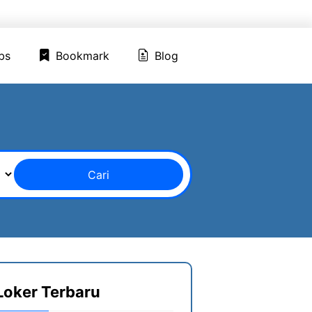
ed Jobs
Bookmark
Blog
bs
Bookmark
Blog
Cari
Loker Terbaru