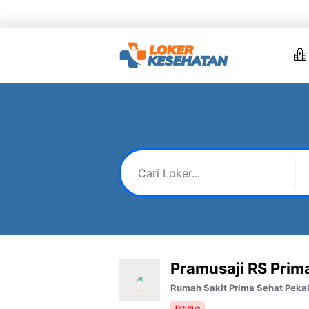
Skip
to
content
Pramusaji RS Prim
Rumah Sakit Prima Sehat Peka
Ditutup