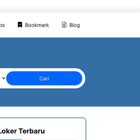
ed Jobs
Bookmark
Blog
bs
Bookmark
Blog
Cari
Loker Terbaru