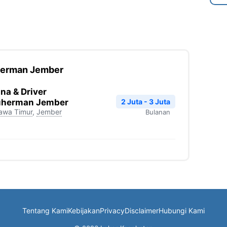
uherman Jember
na & Driver
2 Juta - 3 Juta
Suherman Jember
awa Timur
,
Jember
Bulanan
Tentang Kami
Kebijakan
Privacy
Disclaimer
Hubungi Kami