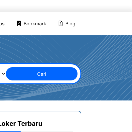
ed Jobs
Bookmark
Blog
bs
Bookmark
Blog
Cari
Loker Terbaru