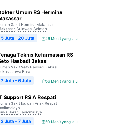
Dokter Umum RS Hermina
Makassar
umah Sakit Hermina Makassar
akassar
,
Sulawesi Selatan
5 Juta - 20 Juta
46 Menit yang lalu
Tenaga Teknis Kefarmasian RS
Seto Hasbadi Bekasi
umah Sakit Seto Hasbadi Bekasi
ekasi
,
Jawa Barat
2 Juta - 6 Juta
56 Menit yang lalu
IT Support RSIA Respati
umah Sakit Ibu dan Anak Respati
asikmalaya
awa Barat
,
Tasikmalaya
2 Juta - 7 Juta
60 Menit yang lalu