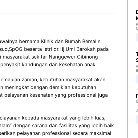
R
M
awalnya bernama Klinik dan Rumah Bersalin
asud,SpOG beserta istri dr.Hj.Umi Barokah pada
ani masyarakat sekitar Nanggewer Cibinong
n, penyakit kandungan dan kesehatan anak.
R
B
kemajuan zaman, kebutuhan masyarakat akan
in meningkat dengan demikian kebutuhan
t pelayanan kesehatan yang professional juga
R
T
J
layanan kepada masyarakat yang lebih luas,
alam” dengan sarana dan fasilitas yang lebih baik
rikan pelayanan professional secara maksimal