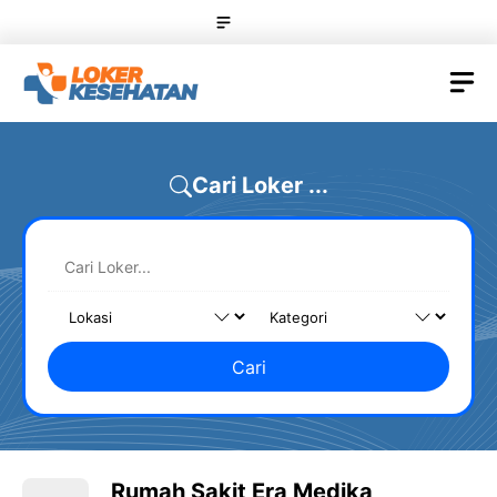
Skip
Menu
to
content
M
Cari Loker ...
Cari
Rumah Sakit Era Medika