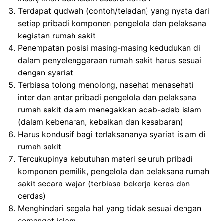
Terdapat
qudwah
(
contoh
/
teladan
) yang
nyata
dari
setiap
pribadi
komponen
pengelola
dan
pelaksana
kegiatan
rumah
sakit
Penempatan
posisi
masing-masing
kedudukan
di
dalam
penyelenggaraan
rumah
sakit
harus
sesuai
dengan
syariat
Terbiasa
tolong
menolong
,
nasehat
menasehati
inter dan
antar
pribadi
pengelola
dan
pelaksana
rumah
sakit
dalam
menegakkan
adab-adab
islam
(
dalam
kebenaran
,
kebaikan
dan
kesabaran
)
Harus
kondusif
bagi
terlaksananya
syariat
islam
di
rumah
sakit
Tercukupinya
kebutuhan
materi
seluruh
pribadi
komponen
pemilik
,
pengelola
dan
pelaksana
rumah
sakit
secara
wajar
(
terbiasa
bekerja
keras
dan
cerdas
)
Menghindari
segala
hal
yang
tidak
sesuai
dengan
semangat
islam