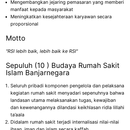
Mengembangkan
jejaring
pemasaran
yang
memberi
manfaat
kepada
masyarakat
Meningkatkan
kesejahteraan
karyawan
secara
proporsional
Motto
"RSI
lebih
baik
,
lebih
baik
ke
RSI"
Sepuluh
(10 )
Budaya
Rumah
Sakit
Islam
Banjarnegara
Seluruh
pribadi
komponen
pengelola
dan
pelaksana
kegiatan
rumah
sakit
menyadari
sepenuhnya
bahwa
landasan
utama
melaksanakan
tugas
,
kewajiban
dan
kewenangannya
dilandasi
keikhlasan
ridla
lillahi
ta’aala
Didalam
rumah
sakit
terjadi
internalisasi
nilai-nilai
ihsan
,
iman
dan
islam
secara
kaffah