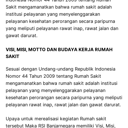
Sakit
mengamanatkan
bahwa
rumah
sakit
adalah
institusi
pelayanan
yang
menyelenggarakan
pelayanan
kesehatan
perorangan
secara
paripurna
yang
meliputi
pelayanan
rawat
inap
,
rawat
jalan
dan
gawat
darurat
.
VISI, MISI, MOTTO DAN BUDAYA KERJA RUMAH
SAKIT
Sesuai
dengan
Undang-undang
Republik
Indonesia
Nomor
44
Tahun
2009
tentang
Rumah
Sakit
mengamanatkan
bahwa
rumah
sakit
adalah
institusi
pelayanan
yang
menyelenggarakan
pelayanan
kesehatan
perorangan
secara
paripurna
yang
meliputi
pelayanan
rawat
inap
,
rawat
jalan
dan
gawat
darurat
.
Upaya
untuk
merealisasi
kegiatan
Rumah
sakit
tersebut
Maka
RSI
Banjarnegara
memiliki
Visi
,
Misi
,