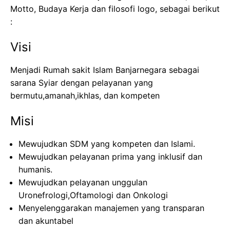
Motto,
Budaya
Kerja
dan
filosofi
logo,
sebagai
berikut
:
Visi
Menjadi
Rumah
sakit
Islam
Banjarnegara
sebagai
sarana
Syiar
dengan
pelayanan
yang
bermutu,amanah,ikhlas
, dan
kompeten
Misi
Mewujudkan
SDM yang
kompeten
dan
Islami
.
Mewujudkan
pelayanan
prima yang
inklusif
dan
humanis
.
Mewujudkan
pelayanan
unggulan
Uronefrologi,Oftamologi
dan
Onkologi
Menyelenggarakan
manajemen
yang
transparan
dan
akuntabel