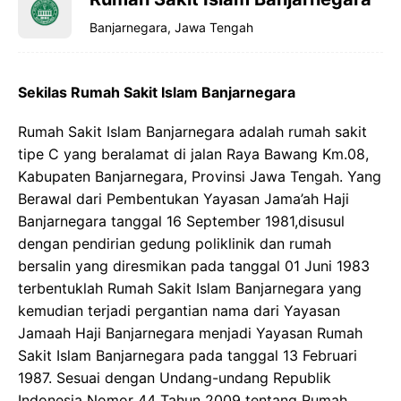
Banjarnegara
,
Jawa
Tengah
Sekilas Rumah Sakit Islam Banjarnegara
Rumah
Sakit
Islam
Banjarnegara
adalah
rumah
sakit
tipe
C yang
beralamat
di
jalan
Raya
Bawang
Km.08,
Kabupaten
Banjarnegara
,
Provinsi
Jawa
Tengah. Yang
Berawal
dari
Pembentukan
Yayasan
Jama’ah
Haji
Banjarnegara
tanggal
16 September 1981,disusul
dengan
pendirian
gedung
poliklinik
dan
rumah
bersalin
yang
diresmikan
pada
tanggal
01
Juni
1983
terbentuklah
Rumah
Sakit
Islam
Banjarnegara
yang
kemudian
terjadi
pergantian
nama
dari
Yayasan
Jamaah
Haji
Banjarnegara
menjadi
Yayasan
Rumah
Sakit
Islam
Banjarnegara
pada
tanggal
13
Februari
1987.
Sesuai
dengan
Undang-undang
Republik
Indonesia
Nomor
44
Tahun
2009
tentang
Rumah