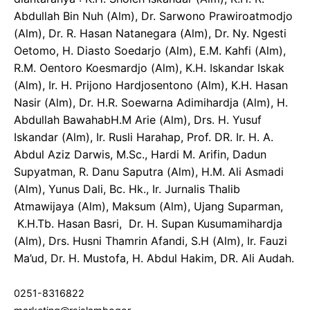
Abdullah Bin Nuh (Alm), Dr. Sarwono Prawiroatmodjo
(Alm), Dr. R. Hasan Natanegara (Alm), Dr. Ny. Ngesti
Oetomo, H. Diasto Soedarjo (Alm), E.M. Kahfi (Alm),
R.M. Oentoro Koesmardjo (Alm), K.H. Iskandar Iskak
(Alm), Ir. H. Prijono Hardjosentono (Alm), K.H. Hasan
Nasir (Alm), Dr. H.R. Soewarna Adimihardja (Alm), H.
Abdullah BawahabH.M Arie (Alm), Drs. H. Yusuf
Iskandar (Alm), Ir. Rusli Harahap, Prof. DR. Ir. H. A.
Abdul Aziz Darwis, M.Sc., Hardi M. Arifin, Dadun
Supyatman, R. Danu Saputra (Alm), H.M. Ali Asmadi
(Alm), Yunus Dali, Bc. Hk., Ir. Jurnalis Thalib
Atmawijaya (Alm), Maksum (Alm), Ujang Suparman,
K.H.Tb. Hasan Basri, Dr. H. Supan Kusumamihardja
(Alm), Drs. Husni Thamrin Afandi, S.H (Alm), Ir. Fauzi
Ma’ud, Dr. H. Mustofa, H. Abdul Hakim, DR. Ali Audah.
0251-8316822