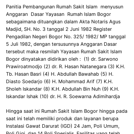
Panitia Pembangunan Rumah Sakit Islam menyusun
Anggaran Dasar Yayasan Rumah Islam Bogor
sebagaimana dituangkan dalam Akta Notaris Agus
Madjid, SH. No. 3 tanggal 2 Juni 1982 Register
Pengadilan Negeri Bogor No. 325/ 1982/ MP tanggal
5 Juli 1982, dengan tersusunnya Anggaran Dasar
tersebut maka resmilah Yayasan Rumah Sakit Islam
Bogor dinyatakan didirikan oleh : (1) dr. Sarwono
Prawiroatmodjo (2) dr. R. Hasan Natanegara (3) K.H.
Tb. Hasan Basri (4) H. Abdullah Bawahab (5) H.
Diasto Soedarjo (6) H. Mohammad Arif (7) K.H.
Sholeh Iskandar (8) K.H. Abdullah Bin Nuh (9) K.H.
Iskandar Ishak (10) dr. H. R. Soewarna Adimihardja
Hingga saat ini Rumah Sakit Islam Bogor hingga pada
saat ini telah memiliki produk dan layanan berupa
Instalasi Gawat Darurat (IGD) 24 Jam, Poli Umum,
Poli Gigi, dan 14 Poli Spesialis. Fasilitas yang telah