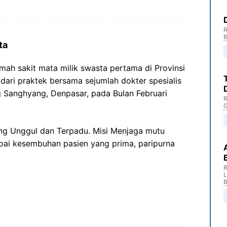
R
B
ta
ah sakit mata milik swasta pertama di Provinsi
i dari praktek bersama sejumlah dokter spesialis
g Sanghyang, Denpasar, pada Bulan Februari
R
G
ang Unggul dan Terpadu. Misi Menjaga mutu
pai kesembuhan pasien yang prima, paripurna
R
B