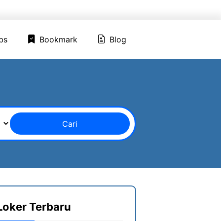
ed Jobs
Bookmark
Blog
bs
Bookmark
Blog
Cari
Loker Terbaru