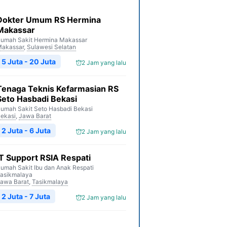
Dokter Umum RS Hermina
Makassar
umah Sakit Hermina Makassar
akassar
,
Sulawesi Selatan
5 Juta - 20 Juta
2 Jam yang lalu
Tenaga Teknis Kefarmasian RS
Seto Hasbadi Bekasi
umah Sakit Seto Hasbadi Bekasi
ekasi
,
Jawa Barat
2 Juta - 6 Juta
2 Jam yang lalu
IT Support RSIA Respati
umah Sakit Ibu dan Anak Respati
asikmalaya
awa Barat
,
Tasikmalaya
2 Juta - 7 Juta
2 Jam yang lalu