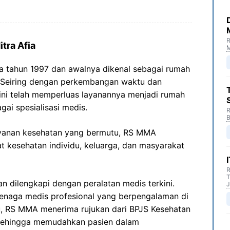
R
tra Afia
M
da tahun 1997 dan awalnya dikenal sebagai rumah
i. Seiring dengan perkembangan waktu dan
ini telah memperluas layanannya menjadi rumah
i spesialisasi medis.
R
B
ayanan kesehatan yang bermutu, RS MMA
t kesehatan individu, keluarga, dan masyarakat
R
T
n dilengkapi dengan peralatan medis terkini.
J
 tenaga medis profesional yang berpengalaman di
u, RS MMA menerima rujukan dari BPJS Kesehatan
 sehingga memudahkan pasien dalam