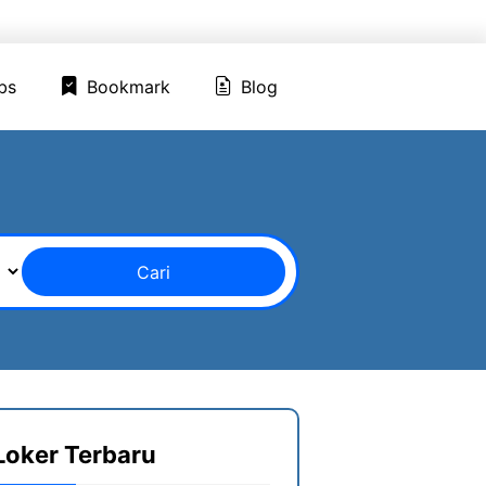
ed Jobs
Bookmark
Blog
bs
Bookmark
Blog
Cari
Loker Terbaru