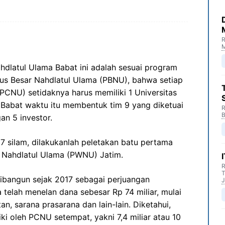
R
M
hdlatul Ulama Babat ini adalah sesuai program
us Besar Nahdlatul Ulama (PBNU), bahwa setiap
CNU) setidaknya harus memiliki 1 Universitas
 Babat waktu itu membentuk tim 9 yang diketuai
R
B
an 5 investor.
 silam, dilakukanlah peletakan batu pertama
h Nahdlatul Ulama (PWNU) Jatim.
R
T
ibangun sejak 2017 sebagai perjuangan
J
elah menelan dana sebesar Rp 74 miliar, mulai
an, sarana prasarana dan lain-lain. Diketahui,
iki oleh PCNU setempat, yakni 7,4 miliar atau 10