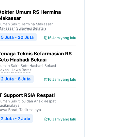
Dokter Umum RS Hermina
Makassar
umah Sakit Hermina Makassar
akassar
,
Sulawesi Selatan
5 Juta - 20 Juta
16 Jam yang lalu
Tenaga Teknis Kefarmasian RS
Seto Hasbadi Bekasi
umah Sakit Seto Hasbadi Bekasi
ekasi
,
Jawa Barat
2 Juta - 6 Juta
16 Jam yang lalu
IT Support RSIA Respati
umah Sakit Ibu dan Anak Respati
asikmalaya
awa Barat
,
Tasikmalaya
2 Juta - 7 Juta
16 Jam yang lalu