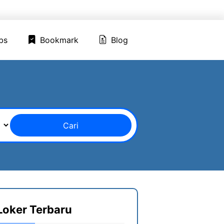
ed Jobs
Bookmark
Blog
bs
Bookmark
Blog
Cari
Loker Terbaru