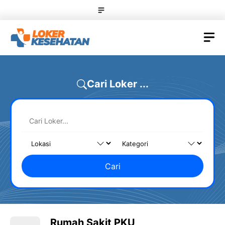
Skip
Menu
to
content
M
Cari Loker ...
Cari
Rumah Sakit PKU