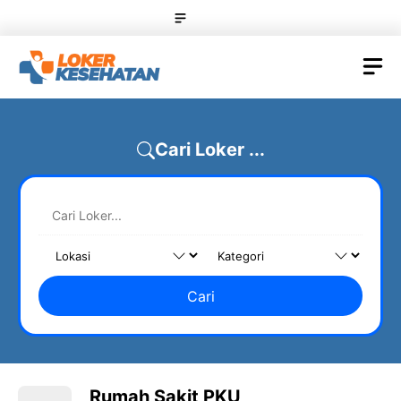
Skip
Menu
to
content
M
Cari Loker ...
Cari
Rumah Sakit PKU