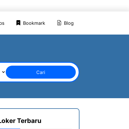
ed Jobs
Bookmark
Blog
bs
Bookmark
Blog
Cari
Loker Terbaru