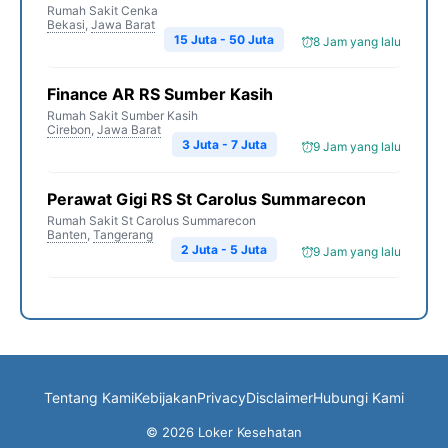
Rumah Sakit Cenka
Bekasi
,
Jawa Barat
15 Juta - 50 Juta
8 Jam yang lalu
Finance AR RS Sumber Kasih
Rumah Sakit Sumber Kasih
Cirebon
,
Jawa Barat
3 Juta - 7 Juta
9 Jam yang lalu
Perawat Gigi RS St Carolus Summarecon
Rumah Sakit St Carolus Summarecon
Banten
,
Tangerang
2 Juta - 5 Juta
9 Jam yang lalu
Tentang Kami
Kebijakan
Privacy
Disclaimer
Hubungi Kami
© 2026 Loker Kesehatan