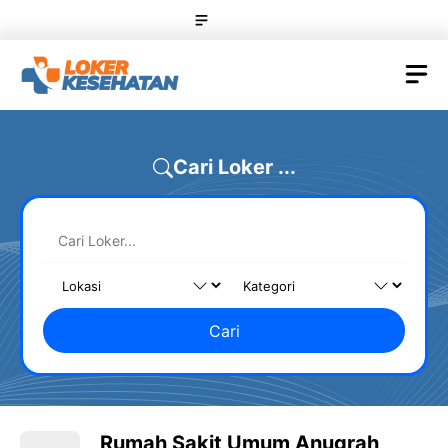
Skip
Menu
to
content
M
Cari Loker ...
Cari
Rumah Sakit Umum Anugrah