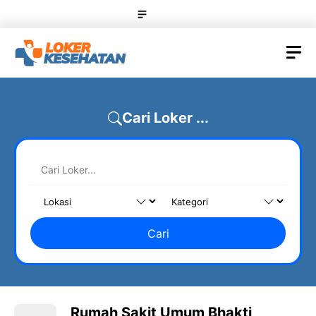
Skip
Menu
to
content
M
Cari Loker ...
Cari
Rumah Sakit Umum Bhakti