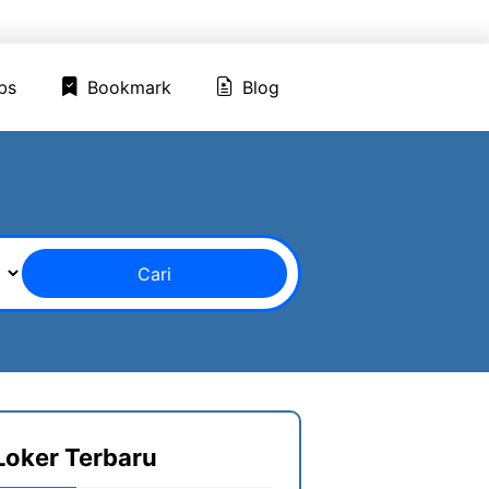
ed Jobs
Bookmark
Blog
bs
Bookmark
Blog
Cari
Loker Terbaru