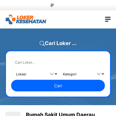
Skip
Menu
to
content
M
Cari Loker ...
Cari
Rumah Sakit Umum Daerau