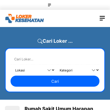
Skip
Menu
to
content
M
Cari Loker ...
Cari
Rumah Sakit Umum Harapan