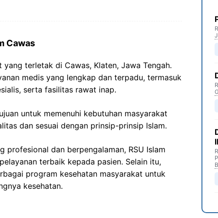
R
J
am Cawas
 yang terletak di Cawas, Klaten, Jawa Tengah.
layanan medis yang lengkap dan terpadu, termasuk
R
ialis, serta fasilitas rawat inap.
G
tujuan untuk memenuhi kebutuhan masyarakat
itas dan sesuai dengan prinsip-prinsip Islam.
 profesional dan berpengalaman, RSU Islam
R
P
layanan terbaik kepada pasien. Selain itu,
B
erbagai program kesehatan masyarakat untuk
ngnya kesehatan.