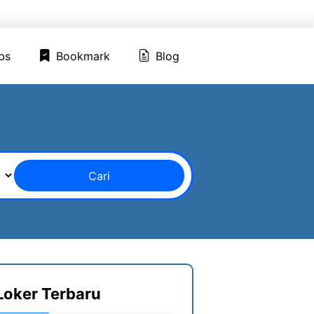
ed Jobs
Bookmark
Blog
bs
Bookmark
Blog
Cari
Loker Terbaru