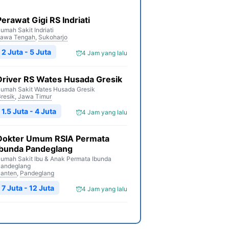
Perawat Gigi RS Indriati
umah Sakit Indriati
awa Tengah
,
Sukoharjo
2 Juta - 5 Juta
4 Jam yang lalu
Driver RS Wates Husada Gresik
umah Sakit Wates Husada Gresik
resik
,
Jawa Timur
1.5 Juta - 4 Juta
4 Jam yang lalu
Dokter Umum RSIA Permata
Ibunda Pandeglang
umah Sakit Ibu & Anak Permata Ibunda
andeglang
anten
,
Pandeglang
7 Juta - 12 Juta
4 Jam yang lalu