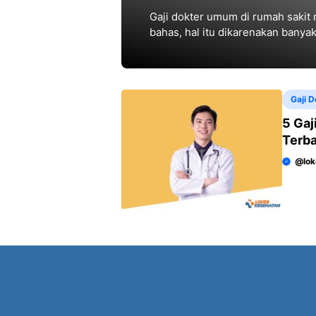
Gaji dokter umum di rumah sakit m
bahas, hal itu dikarenakan bany
penghasilan seorang
Gaji D
5 Gaj
Terb
@lok