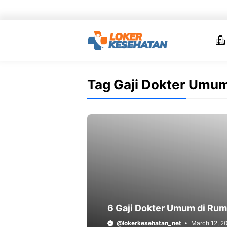
Skip
to
content
Tag Gaji Dokter Umu
6 Gaji Dokter Umum di Rum
@lokerkesehatan_net
March 12, 2