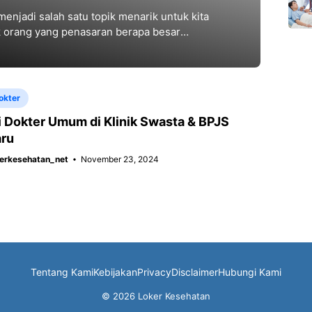
enjadi salah satu topik menarik untuk kita
ak orang yang penasaran berapa besar
okter
i Dokter Umum di Klinik Swasta & BPJS
aru
erkesehatan_net
November 23, 2024
Tentang Kami
Kebijakan
Privacy
Disclaimer
Hubungi Kami
© 2026 Loker Kesehatan