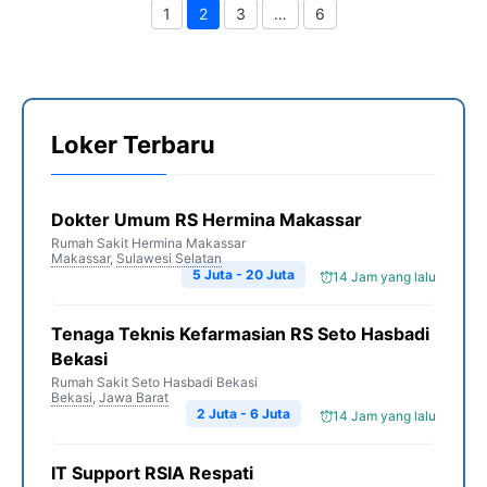
1
2
3
…
6
Page
Page
Page
Page
Loker Terbaru
Dokter Umum RS Hermina Makassar
Rumah Sakit Hermina Makassar
Makassar
,
Sulawesi Selatan
5 Juta - 20 Juta
14 Jam yang lalu
Tenaga Teknis Kefarmasian RS Seto Hasbadi
Bekasi
Rumah Sakit Seto Hasbadi Bekasi
Bekasi
,
Jawa Barat
2 Juta - 6 Juta
14 Jam yang lalu
IT Support RSIA Respati