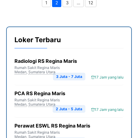
1
2
3
…
12
Page
Page
Page
Page
Loker Terbaru
Radiologi RS Regina Maris
Rumah Sakit Regina Maris
Medan
,
Sumatera Utara
3 Juta - 7 Juta
17 Jam yang lalu
PCA RS Regina Maris
Rumah Sakit Regina Maris
Medan
,
Sumatera Utara
2 Juta - 5 Juta
17 Jam yang lalu
Perawat ESWL RS Regina Maris
Rumah Sakit Regina Maris
Medan
,
Sumatera Utara