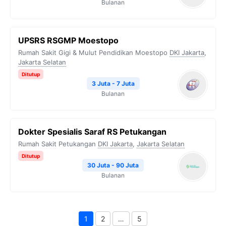
Bulanan
UPSRS RSGMP Moestopo
Rumah Sakit Gigi & Mulut Pendidikan Moestopo
DKI Jakarta
,
Jakarta Selatan
Ditutup
3 Juta - 7 Juta
Bulanan
Dokter Spesialis Saraf RS Petukangan
Rumah Sakit Petukangan
DKI Jakarta
,
Jakarta Selatan
Ditutup
30 Juta - 90 Juta
Bulanan
1
2
…
5
Page
Page
Page