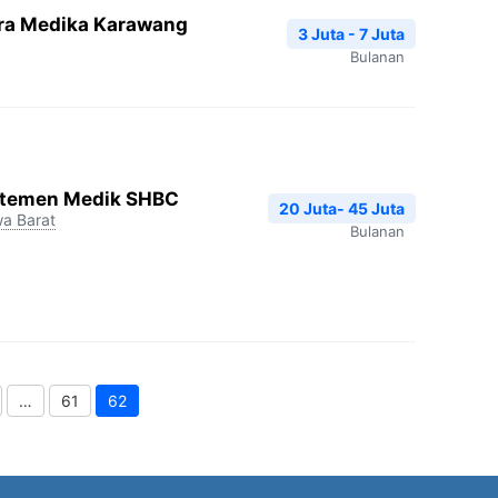
ira Medika Karawang
3 Juta - 7 Juta
Bulanan
artemen Medik SHBC
20 Juta- 45 Juta
a Barat
Bulanan
…
61
62
Page
Page
Page