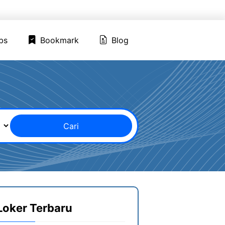
ed Jobs
Bookmark
Blog
bs
Bookmark
Blog
Cari
Loker Terbaru