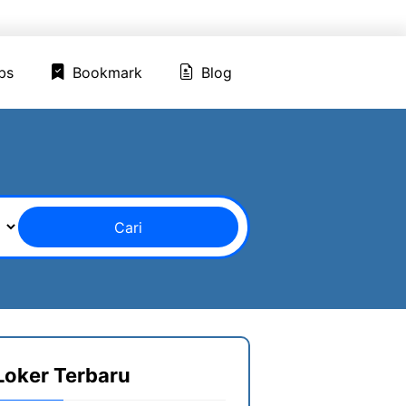
ed Jobs
Bookmark
Blog
bs
Bookmark
Blog
Cari
Loker Terbaru