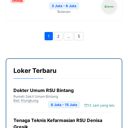
Ditutup
3 Juta - 6 Juta
Bulanan
1
2
…
5
Page
Page
Page
Loker Terbaru
Dokter Umum RSU Bintang
Rumah Sakit Umum Bintang
Bali
,
Klungkung
6 Juta - 15 Juta
13 Jam yang lalu
Tenaga Teknis Kefarmasian RSU Denisa
Gresik