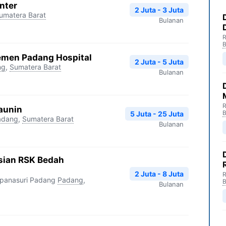
nter
2 Juta - 3 Juta
umatera Barat
Bulanan
R
B
emen Padang Hospital
2 Juta - 5 Juta
ng
,
Sumatera Barat
Bulanan
R
Yaunin
B
5 Juta - 25 Juta
adang
,
Sumatera Barat
Bulanan
sian RSK Bedah
2 Juta - 8 Juta
R
panasuri Padang
Padang
,
B
Bulanan