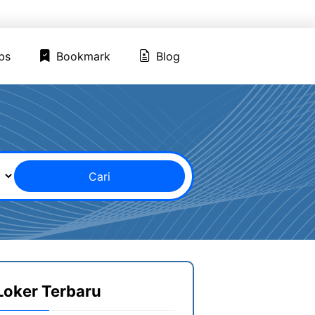
ed Jobs
Bookmark
Blog
bs
Bookmark
Blog
Cari
Loker Terbaru