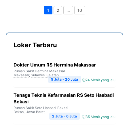
1
2
…
10
Page
Page
Page
Loker Terbaru
Dokter Umum RS Hermina Makassar
Rumah Sakit Hermina Makassar
Makassar
,
Sulawesi Selatan
5 Juta - 20 Juta
24 Menit yang lalu
Tenaga Teknis Kefarmasian RS Seto Hasbadi
Bekasi
Rumah Sakit Seto Hasbadi Bekasi
Bekasi
,
Jawa Barat
2 Juta - 6 Juta
35 Menit yang lalu