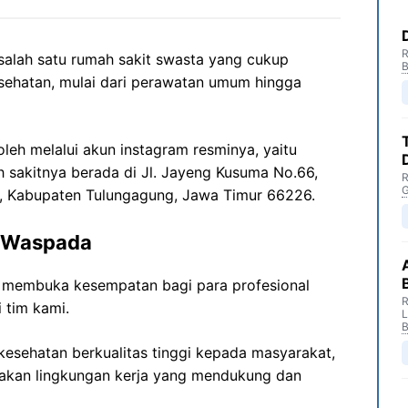
R
salah satu rumah sakit swasta yang cukup
B
sehatan, mulai dari perawatan umum hingga
oleh melalui akun instagram resminya, yaitu
h sakitnya berada di Jl. Jayeng Kusuma No.66,
R
G
u, Kabupaten Tulungagung, Jawa Timur 66226.
a Waspada
 membuka kesempatan bagi para profesional
R
 tim kami.
B
esehatan berkualitas tinggi kepada masyarakat,
akan lingkungan kerja yang mendukung dan