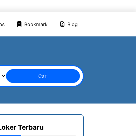
ed Jobs
Bookmark
Blog
bs
Bookmark
Blog
Cari
Loker Terbaru