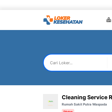
Skip
to
content
Cleaning Service 
Rumah Sakit Putra Waspada
Ditutup