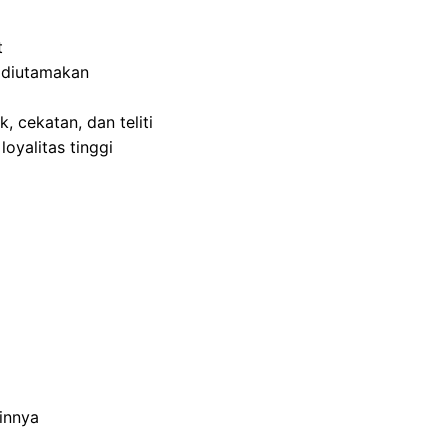
t
 diutamakan
 cekatan, dan teliti
oyalitas tinggi
innya