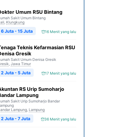
Dokter Umum RSU Bintang
umah Sakit Umum Bintang
ali
,
Klungkung
6 Juta - 15 Juta
16 Menit yang lalu
Tenaga Teknis Kefarmasian RSU
Denisa Gresik
umah Sakit Umum Denisa Gresik
resik
,
Jawa Timur
2 Juta - 5 Juta
17 Menit yang lalu
Akuntan RS Urip Sumoharjo
Bandar Lampung
umah Sakit Urip Sumoharjo Bandar
Lampung
andar Lampung
,
Lampung
2 Juta - 7 Juta
36 Menit yang lalu