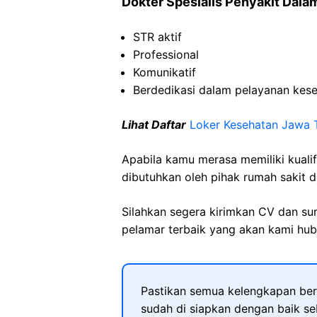
Dokter
Spesialis
Penyakit
Dala
STR
aktif
Professional
Komunikatif
Berdedikasi
dalam
pelayanan
kes
Lihat Daftar
Loker Kesehatan Jawa 
Apabila kamu merasa memiliki kuali
dibutuhkan oleh pihak rumah sakit d
Silahkan segera kirimkan CV dan su
pelamar terbaik yang akan kami hubu
Pastikan semua kelengkapan ber
sudah di siapkan dengan baik s