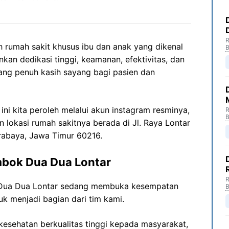
R
 rumah sakit khusus ibu dan anak yang dikenal
B
n dedikasi tinggi, keamanan, efektivitas, dan
ang penuh kasih sayang bagi pasien dan
ni kita peroleh melalui akun instagram resminya,
R
B
n lokasi rumah sakitnya berada di Jl. Raya Lontar
urabaya, Jawa Timur 60216.
mbok Dua Dua Lontar
R
 Dua Dua Lontar sedang membuka kesempatan
B
uk menjadi bagian dari tim kami.
esehatan berkualitas tinggi kepada masyarakat,