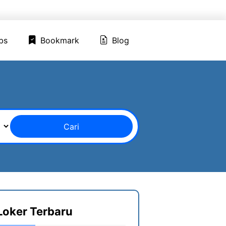
ed Jobs
Bookmark
Blog
bs
Bookmark
Blog
Cari
Loker Terbaru