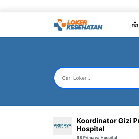
Skip
to
content
Koordinator Gizi P
Hospital
RS Primaya Hospital