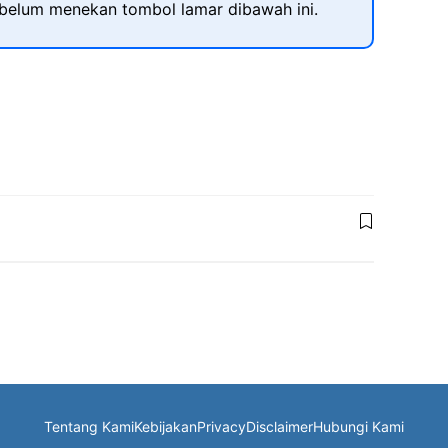
ebelum menekan tombol lamar dibawah ini.
Tentang Kami
Kebijakan
Privacy
Disclaimer
Hubungi Kami