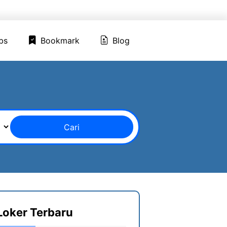
ed Jobs
Bookmark
Blog
bs
Bookmark
Blog
Cari
Loker Terbaru