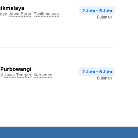
sikmalaya
2 Juta - 5 Juta
laya
Jawa Barat
,
Tasikmalaya
Bulanan
 Purbowangi
2 Juta - 6 Juta
gi
Jawa Tengah
,
Kebumen
Bulanan