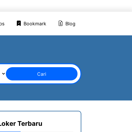
ed Jobs
Bookmark
Blog
bs
Bookmark
Blog
Cari
Loker Terbaru