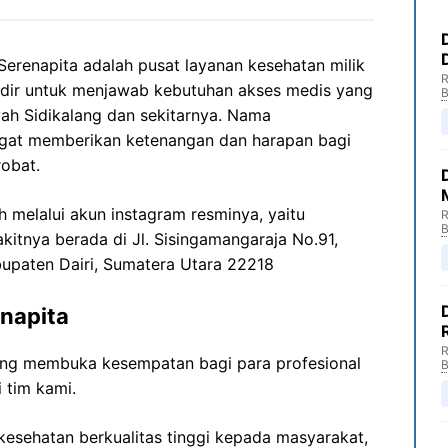
renapita adalah pusat layanan kesehatan milik
R
adir untuk menjawab kebutuhan akses medis yang
B
yah Sidikalang dan sekitarnya. Nama
gat memberikan ketenangan dan harapan bagi
robat.
eh melalui akun instagram resminya, yaitu
R
B
akitnya berada di
Jl.
Sisingamangaraja
No.91,
upaten
Dairi
, Sumatera Utara 22218
napita
R
ng membuka kesempatan bagi para profesional
B
 tim kami.
esehatan berkualitas tinggi kepada masyarakat,