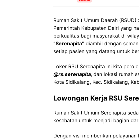
Rumah Sakit Umum Daerah (RSUD) Se
Pemerintah Kabupaten Dairi yang h
berkualitas bagi masyarakat di wila
“Serenapita”
diambil dengan seman
setiap pasien yang datang untuk be
Loker
RSU
Serenapita
ini kita perol
@
rs.serenapita
,
dan lokasi rumah s
Kota
Sidikalang
,
Kec
.
Sidikalang
,
Kab
Lowongan Kerja
RSU
Sere
Rumah Sakit Umum
Serenapita
seda
kesehatan untuk menjadi bagian dari
Dengan visi memberikan pelayanan k