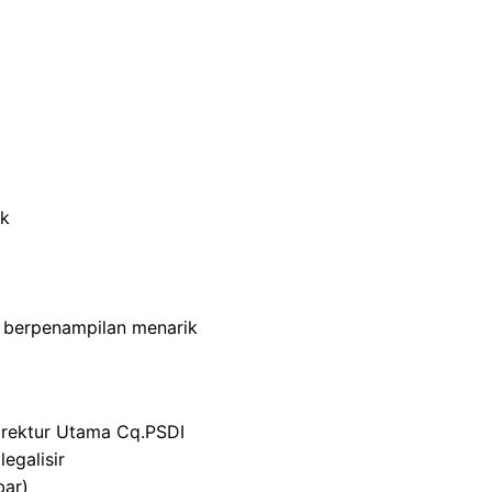
ik
 berpenampilan menarik
irektur Utama Cq.PSDI
legalisir
bar)