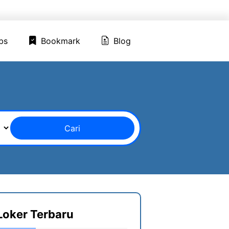
ed Jobs
Bookmark
Blog
bs
Bookmark
Blog
Cari
Loker Terbaru