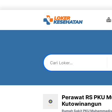
Skip
to
content
Perawat RS PKU 
Kutowinangun
Rumah Sakit PKU Muhammadiy