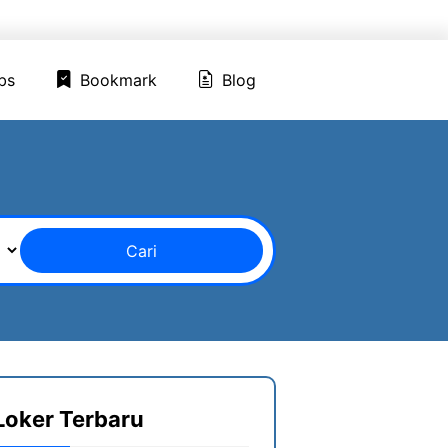
ed Jobs
Bookmark
Blog
bs
Bookmark
Blog
Cari
Loker Terbaru