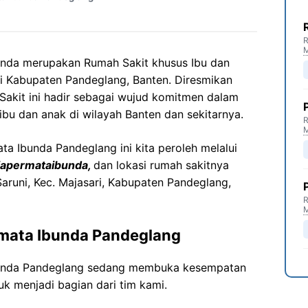
R
unda
merupakan
Rumah
Sakit
khusus
Ibu dan
i
Kabupaten
Pandeglang
, Banten.
Diresmikan
Sakit
ini
hadir
sebagai
wujud
komitmen
dalam
ibu
dan
anak
di wilayah Banten dan
sekitarnya
.
R
ata
Ibunda
Pandeglang
ini kita peroleh melalui
iapermataibunda
,
dan lokasi rumah sakitnya
Saruni
,
Kec
.
Majasari
,
Kabupaten
Pandeglang
,
R
rmata
Ibunda
Pandeglang
unda
Pandeglang
sedang membuka kesempatan
uk menjadi bagian dari tim kami.