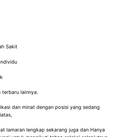
ah
Sakit
individu
ik
n
terbaru lainnya.
fikasi dan minat dengan posisi yang sedang
iatas,
rat lamaran lengkap sekarang juga dan Hanya