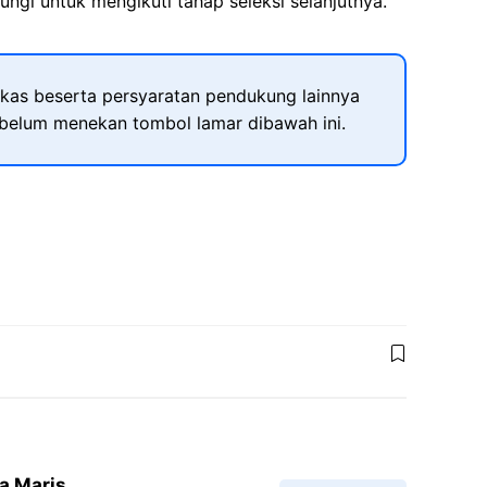
ngi untuk mengikuti tahap seleksi selanjutnya.
kas beserta persyaratan pendukung lainnya
ebelum menekan tombol lamar dibawah ini.
a Maris