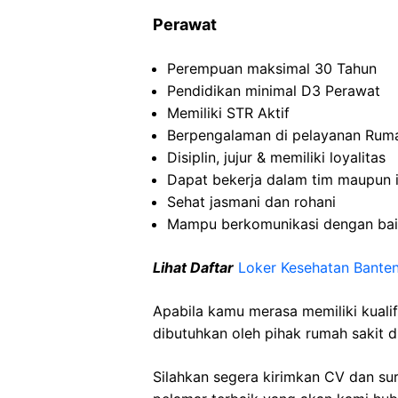
Perawat
Perempuan
maksimal
30
Tahun
Pendidikan minimal D3
Perawat
Memiliki
STR
Aktif
Berpengalaman
di
pelayanan
Rum
Disiplin
,
jujur
&
memiliki
loyalitas
Dapat
bekerja
dalam
tim
maupun
Sehat
jasmani
dan
rohani
Mampu
berkomunikasi
dengan
ba
Lihat Daftar
Loker Kesehatan
Bante
Apabila kamu merasa memiliki kuali
dibutuhkan oleh pihak rumah sakit d
Silahkan segera kirimkan CV dan su