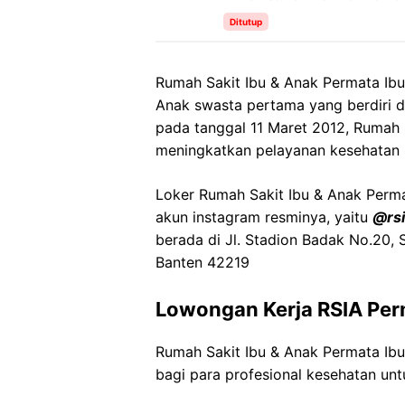
Ditutup
Rumah
Sakit
Ibu & Anak Permata
Ib
Anak
swasta
pertama
yang
berdiri
d
pada
tanggal
11
Maret
2012,
Rumah
meningkatkan
pelayanan
kesehatan
Loker
Rumah Sakit Ibu & Anak Perm
akun instagram resminya, yaitu
@
rs
berada di
Jl. Stadion
Badak
No.20,
Banten 42219
Lowongan Kerja
RSIA Pe
Rumah Sakit Ibu & Anak Permata
Ib
bagi para profesional kesehatan unt