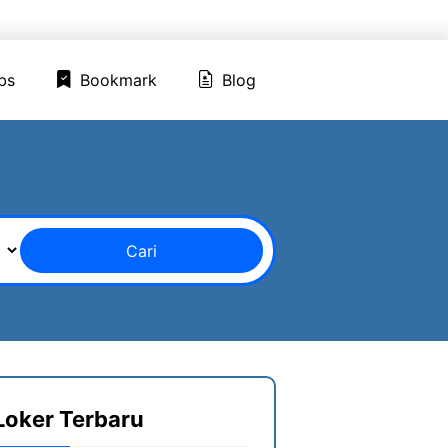
ed Jobs
Bookmark
Blog
bs
Bookmark
Blog
Cari
Loker Terbaru