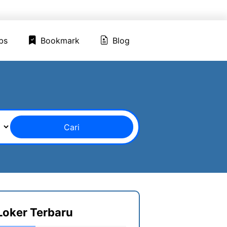
ed Jobs
Bookmark
Blog
bs
Bookmark
Blog
Cari
Loker Terbaru