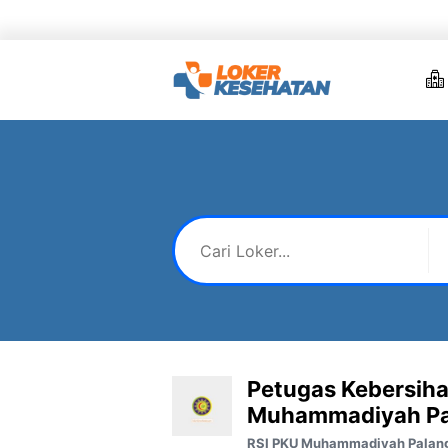
Skip
to
content
Petugas Kebersiha
Muhammadiyah Pa
RSI PKU Muhammadiyah Palan