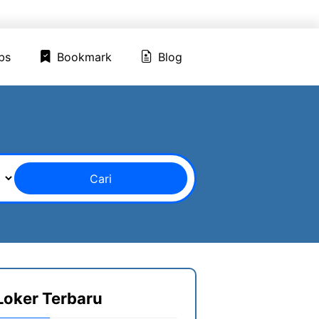
ed Jobs
Bookmark
Blog
bs
Bookmark
Blog
Cari
Loker Terbaru