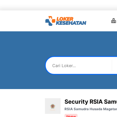
Skip
to
content
Security RSIA Sa
RSIA Samudra Husada Mageta
Ditutup