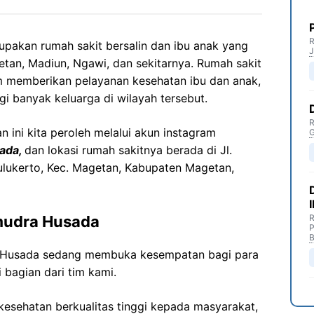
R
akan rumah sakit bersalin dan ibu anak yang
J
tan, Madiun, Ngawi, dan sekitarnya. Rumah sakit
lam memberikan pelayanan kesehatan ibu dan anak,
gi banyak keluarga di wilayah tersebut.
R
ini kita peroleh melalui akun instagram
G
ada,
dan lokasi rumah sakitnya berada di Jl.
ulukerto, Kec. Magetan, Kabupaten Magetan,
mudra Husada
R
P
B
 Husada sedang membuka kesempatan bagi para
 bagian dari tim kami.
esehatan berkualitas tinggi kepada masyarakat,