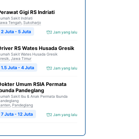
Perawat Gigi RS Indriati
umah Sakit Indriati
awa Tengah
,
Sukoharjo
2 Juta - 5 Juta
2 Jam yang lalu
Driver RS Wates Husada Gresik
umah Sakit Wates Husada Gresik
resik
,
Jawa Timur
1.5 Juta - 4 Juta
2 Jam yang lalu
Dokter Umum RSIA Permata
Ibunda Pandeglang
umah Sakit Ibu & Anak Permata Ibunda
andeglang
anten
,
Pandeglang
7 Juta - 12 Juta
2 Jam yang lalu