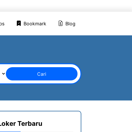
ed Jobs
Bookmark
Blog
bs
Bookmark
Blog
Cari
Loker Terbaru