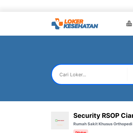
Skip
to
content
Security RSOP Cia
Rumah Sakit Khusus Orthopedi
Ditutup