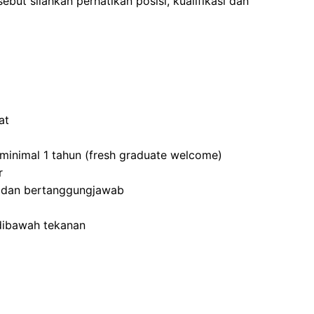
ebut silahkan perhatikan posisi, kualifikasi dan
at
minimal 1 tahun (fresh graduate welcome)
r
lin dan bertanggungjawab
 dibawah tekanan