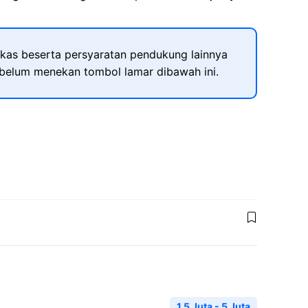
kas beserta persyaratan pendukung lainnya
ebelum menekan tombol lamar dibawah ini.
1.5 Juta - 5 Juta