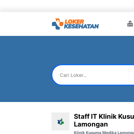
Skip
to
content
Staff IT Klinik Ku
Lamongan
Klinik Kusuma Medika Lamong