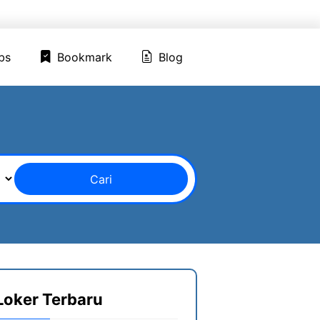
ed Jobs
Bookmark
Blog
bs
Bookmark
Blog
Cari
Loker Terbaru