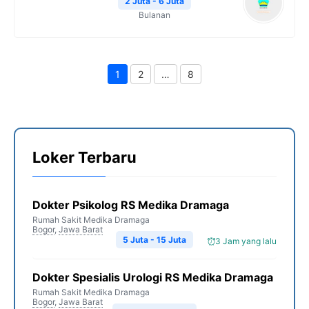
2 Juta - 6 Juta
Bulanan
1
2
…
8
Page
Page
Page
Loker Terbaru
Dokter Psikolog RS Medika Dramaga
Rumah Sakit Medika Dramaga
Bogor
,
Jawa Barat
5 Juta - 15 Juta
3 Jam yang lalu
Dokter Spesialis Urologi RS Medika Dramaga
Rumah Sakit Medika Dramaga
Bogor
,
Jawa Barat