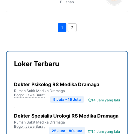
Bulanan
1
2
Page
Page
Loker Terbaru
Dokter Psikolog RS Medika Dramaga
Rumah Sakit Medika Dramaga
Bogor
,
Jawa Barat
5 Juta - 15 Juta
14 Jam yang lalu
Dokter Spesialis Urologi RS Medika Dramaga
Rumah Sakit Medika Dramaga
Bogor
,
Jawa Barat
25 Juta - 80 Juta
14 Jam yang lalu