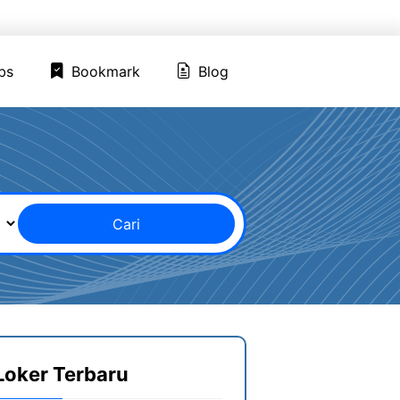
ed Jobs
Bookmark
Blog
bs
Bookmark
Blog
Cari
Loker Terbaru