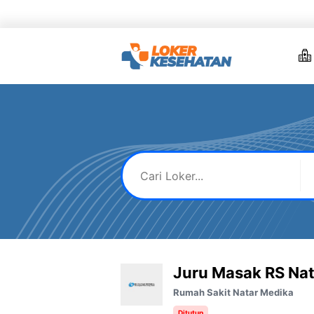
Skip
to
content
Juru Masak RS Na
Rumah Sakit Natar Medika
Ditutup